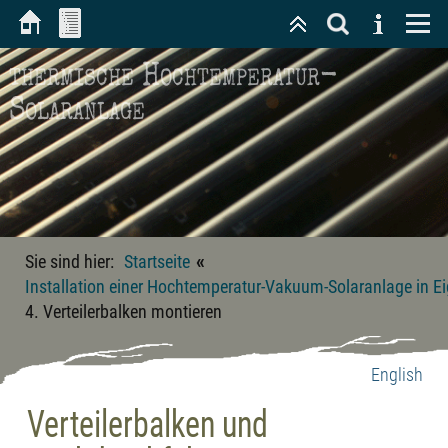
thermische Hochtemperatur-
Solaranlage
«
Sie sind hier:
Startseite
Installation einer Hochtemperatur-Vakuum-Solaranlage in Ei
4. Verteilerbalken montieren
English
Verteilerbalken und